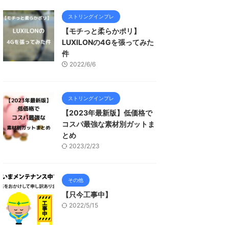
ストリングインプレ
【モチっと柔らかポリ】
LUXILONの4Gを張ってみた
件
2022/6/6
ストリングインプレ
【2023年最新版】低価格で
コスパ最強な素材別ガットま
とめ
2023/2/23
その他
【只今工事中】
2022/5/15