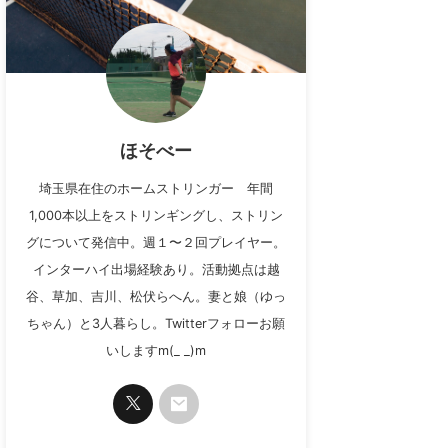
ほそべー
埼玉県在住のホームストリンガー 年間
1,000本以上をストリンギングし、ストリン
グについて発信中。週１〜２回プレイヤー。
インターハイ出場経験あり。活動拠点は越
谷、草加、吉川、松伏らへん。妻と娘（ゆっ
ちゃん）と3人暮らし。Twitterフォローお願
いしますm(_ _)m