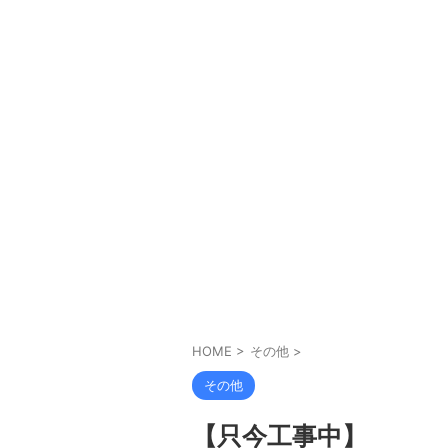
HOME
>
その他
>
その他
【只今工事中】