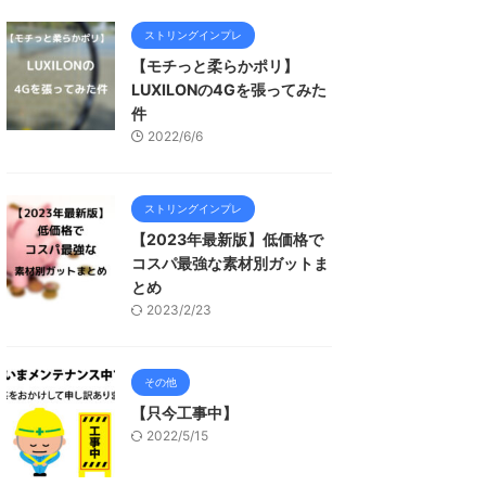
ストリングインプレ
【モチっと柔らかポリ】
LUXILONの4Gを張ってみた
件
2022/6/6
ストリングインプレ
【2023年最新版】低価格で
コスパ最強な素材別ガットま
とめ
2023/2/23
その他
【只今工事中】
2022/5/15