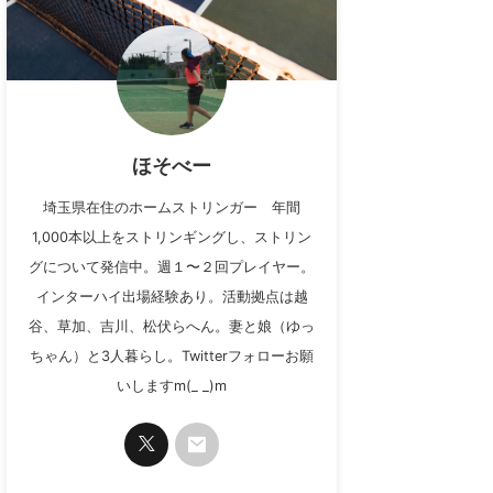
ほそべー
埼玉県在住のホームストリンガー 年間
1,000本以上をストリンギングし、ストリン
グについて発信中。週１〜２回プレイヤー。
インターハイ出場経験あり。活動拠点は越
谷、草加、吉川、松伏らへん。妻と娘（ゆっ
ちゃん）と3人暮らし。Twitterフォローお願
いしますm(_ _)m